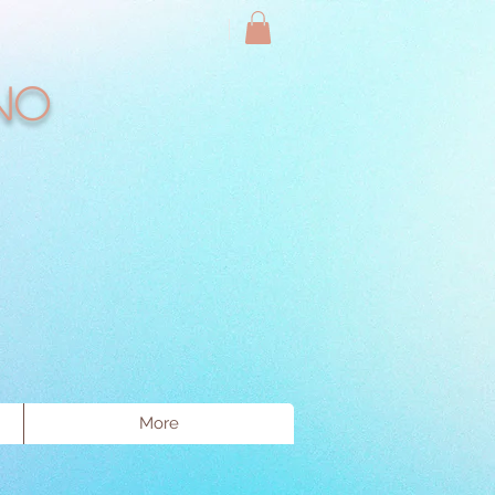
no
More