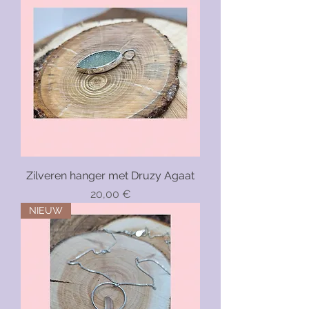
Zilveren hanger met Druzy Agaat
Precio
20,00 €
NIEUW