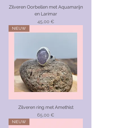
Zilveren Oorbellen met Aquamarijn
en Larimar
Precio
45,00 €
NIEUW
Zilveren ring met Amethist
Precio
65,00 €
NIEUW