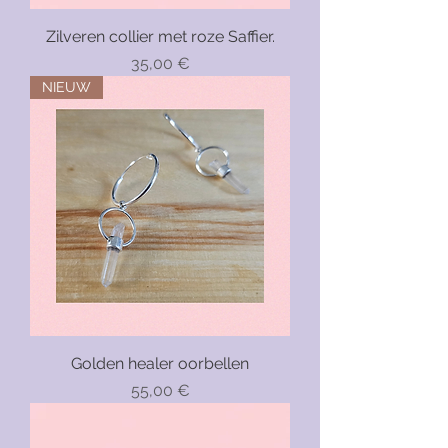
Zilveren collier met roze Saffier.
Precio
35,00 €
NIEUW
Golden healer oorbellen
Precio
55,00 €