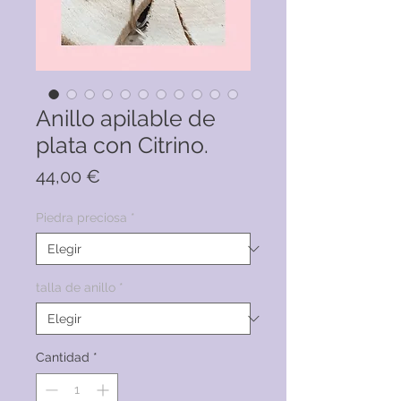
Anillo apilable de
plata con Citrino.
Precio
44,00 €
Piedra preciosa
*
talla de anillo
*
Cantidad
*