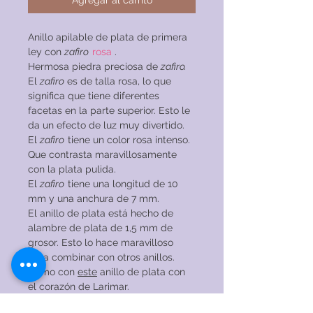
Agregar al carrito
Anillo apilable de plata de primera
ley con
zafiro
rosa
.
Hermosa piedra preciosa de
zafiro.
El
zafiro
es de talla rosa, lo que
significa que tiene diferentes
facetas en la parte superior. Esto le
da un efecto de luz muy divertido.
El
zafiro
tiene un color rosa intenso.
Que contrasta maravillosamente
con la plata pulida.
El
zafiro
tiene una longitud de 10
mm y una anchura de 7 mm.
El anillo de plata está hecho de
alambre de plata de 1,5 mm de
grosor. Esto lo hace maravilloso
para combinar con otros anillos.
Como con
este
anillo de plata con
el corazón de Larimar.
El anillo está hecho de plata de ley