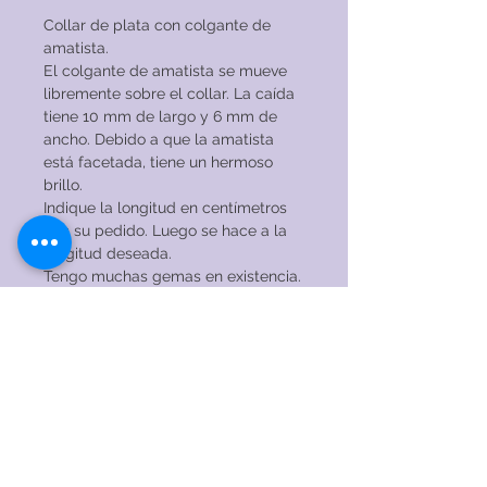
Collar de plata con colgante de
amatista.
El colgante de amatista se mueve
libremente sobre el collar. La caída
tiene 10 mm de largo y 6 mm de
ancho. Debido a que la amatista
está facetada, tiene un hermoso
brillo.
Indique la longitud en centímetros
con su pedido. Luego se hace a la
longitud deseada.
Tengo muchas gemas en existencia.
¡No dudes en preguntar por las
posibilidades de este modelo de
collar con una gema diferente!
INSTRUCCIONES DE CUIDADO
→ NO use el collar mientras duerme,
se ducha, nada, practica deportes o