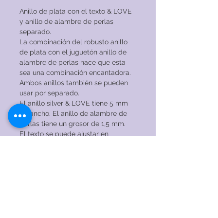
Anillo de plata con el texto & LOVE
y anillo de alambre de perlas
separado.
La combinación del robusto anillo
de plata con el juguetón anillo de
alambre de perlas hace que esta
sea una combinación encantadora.
Ambos anillos también se pueden
usar por separado.
El anillo silver & LOVE tiene 5 mm
de ancho. El anillo de alambre de
perlas tiene un grosor de 1,5 mm.
El texto se puede ajustar en
consulta. ¡No dude en ponerse en
contacto conmigo para conocer las
posibilidades!
INSTRUCCIONES DE CUIDADO
→ NO use el anillo mientras duerme,