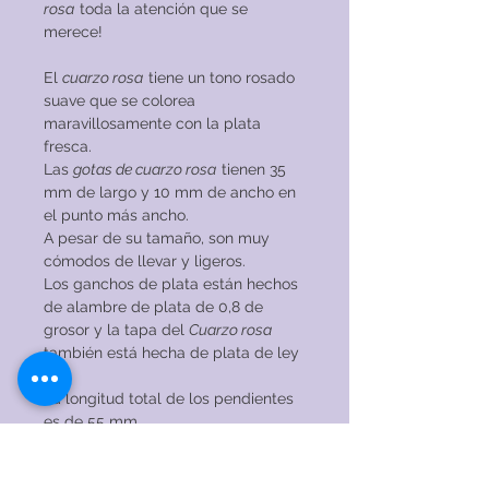
rosa
toda la atención que se
merece!
El
cuarzo rosa
tiene un tono rosado
suave que se colorea
maravillosamente con la plata
fresca.
Las
gotas de cuarzo rosa
tienen 35
mm de largo y 10 mm de ancho en
el punto más ancho.
A pesar de su tamaño, son muy
cómodos de llevar y ligeros.
Los ganchos de plata están hechos
de alambre de plata de 0,8 de
grosor y la tapa del
Cuarzo rosa
también está hecha de plata de ley
925.
La longitud total de los pendientes
es de 55 mm.
¿Te gusta este diseño, pero prefieres
verlo con una piedra preciosa