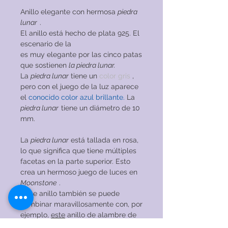
Anillo elegante con hermosa
piedra
lunar
.
El anillo está hecho de plata 925. El
escenario de la
es muy elegante por las cinco patas
que sostienen
la piedra lunar.
La
piedra lunar
tiene un
color gris
,
pero con el juego de la luz aparece
el
conocido color azul brillante.
La
piedra lunar
tiene un diámetro de 10
mm.
La
piedra lunar
está tallada en rosa,
lo que significa que tiene múltiples
facetas en la parte superior. Esto
crea un hermoso juego de luces en
Moonstone
.
¡Este anillo también se puede
combinar maravillosamente con, por
ejemplo,
este
anillo de alambre de
perlas o
este
corazón de
Larimar!